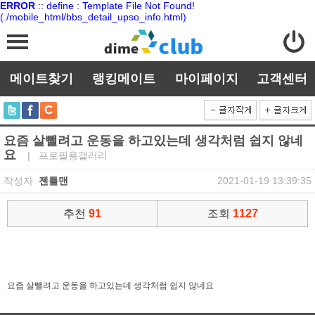
ERROR
:: define : Template File Not Found!
(./mobile_html/bbs_detail_upso_info.html)
메이트찾기
랭킹메이트
마이페이지
고객센터
요즘 살뺄려고 운동을 하고있는데 생각처럼 쉽지 않네
요
| 프로필용갤러리
작성자
젠틀맨
2021-01-19 13:39:35
추천
91
조회
1127
요즘 살뺄려고 운동을 하고있는데 생각처럼 쉽지 않네요