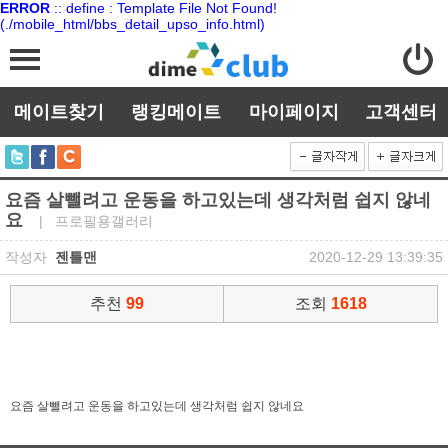
ERROR
:: define : Template File Not Found!
(./mobile_html/bbs_detail_upso_info.html)
메이트찾기
랭킹메이트
마이페이지
고객센터
요즘 살뺄려고 운동을 하고있는데 생각처럼 쉽지 않네
요
| 프로필용갤러리
작성자
젠틀맨
2020-12-29 13:39:35
추천
99
조회
1618
요즘 살뺄려고 운동을 하고있는데 생각처럼 쉽지 않네요